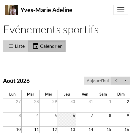
Yves-Marie Adeline
Evénements sportifs
Liste
Calendrier
Août 2026
Aujourd'hui
Lun
Mar
Mer
Jeu
Ven
Sam
Dim
27
28
29
30
31
1
2
3
4
5
6
7
8
9
10
11
12
13
14
15
16