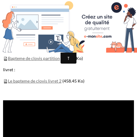
Yves-Marie Adeline
Opus 13 Le Baptême de
Clovis - Oratorio
Bapteme de clovis partition
(608.12 Ko)
livret :
Le bapteme de clovis livret 2
(458.45 Ko)