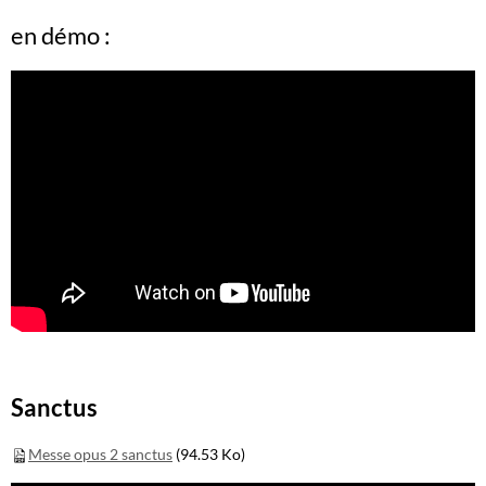
en démo :
Sanctus
Messe opus 2 sanctus
(94.53 Ko)