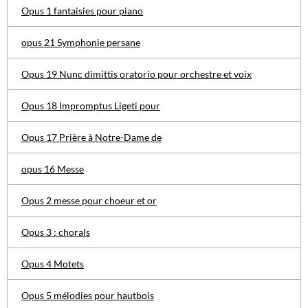
Opus 1 fantaisies pour piano
opus 21 Symphonie persane
Opus 19 Nunc dimittis oratorio pour orchestre et voix
Opus 18 Impromptus Ligeti pour
Opus 17 Prière à Notre-Dame de
opus 16 Messe
Opus 2 messe pour choeur et or
Opus 3 : chorals
Opus 4 Motets
Opus 5 mélodies pour hautbois