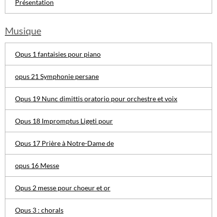
Présentation
Musique
Opus 1 fantaisies pour piano
opus 21 Symphonie persane
Opus 19 Nunc dimittis oratorio pour orchestre et voix
Opus 18 Impromptus Ligeti pour
Opus 17 Prière à Notre-Dame de
opus 16 Messe
Opus 2 messe pour choeur et or
Opus 3 : chorals